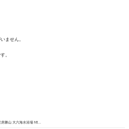
がいません。
です。
安房勝山 大六海水浴場 htt…