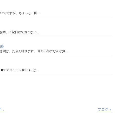
ついてですが、ちょっと一回…
き網、下記日程でおこない…
連絡
地引き網は、たぶん晴れます。 雨乞い部になんか負…
スケジュール 08：45 が…
た。
ブログ
»