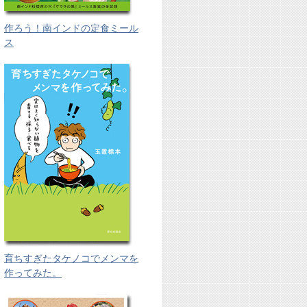
作ろう！南インドの定食ミール
ス
育ちすぎたタケノコでメンマを
作ってみた。