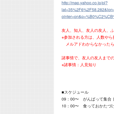
http://map.yahoo.co.jp/pl?
lat=35%2F6%2F58.282&lo
ointer=on&p=%B0%C2%C
友人、知人、友人の友人、
※参加される方は、人数やら
メルアドわからなかったら
諸事情で、友人の友人まで
※諸事情：人見知り
■スケジュール
09：00〜 がんばって集合
10：00〜 食っておかた