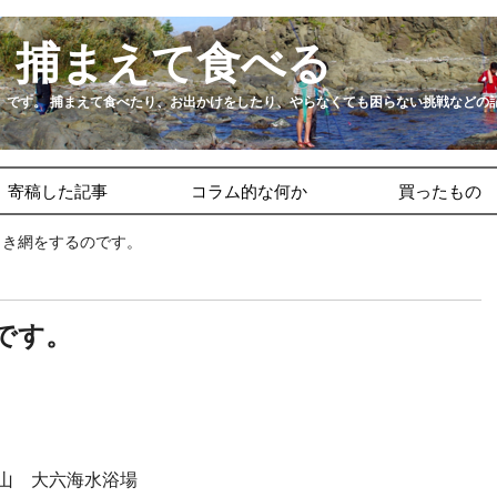
：捕まえて食べる
』です。 捕まえて食べたり、お出かけをしたり、やらなくても困らない挑戦などの
寄稿した記事
コラム的な何か
買ったもの
引き網をするのです。
です。
。
房勝山 大六海水浴場