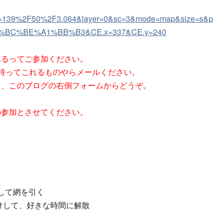
n=139%2F50%2F3.064&layer=0&sc=3&mode=map&size=s&p
B%BC%BE%A1%BB%B3&CE.x=337&CE.y=240
ふるってご参加ください。
持ってこれるものやらメールください。
、このブログの右側フォームからどうぞ。
の参加とさせてください。
 して網を引く
づけして、好きな時間に解散