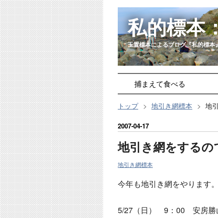
私的標本
玉置標本によるブログ『私的標本
捕まえて食べる
トップ
>
地引き網標本
>
地
2007
-
04
-
17
地引き網をするの
地引き網標本
今年も地引き網をやります
5/27（日） 9：00 安