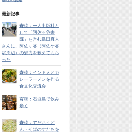
最新記事
寄稿：一人出版社と
して「阿佐ヶ谷書
院」を営む島田真人
さんに、阿佐ヶ谷（阿佐ケ谷
駅周辺）の魅力を教えてもら
った
寄稿：インド人とカ
レーラーメンを作る
食文化交流会
寄稿：石垣島で飲み
歩く
寄稿：すだちうど
ん・そばのすだちを