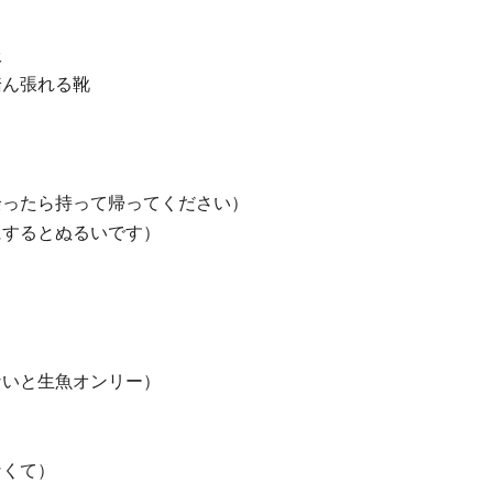
服
踏ん張れる靴
余ったら持って帰ってください）
にするとぬるいです）
ないと生魚オンリー）
なくて）