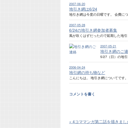
2007-06-20
地引き網は6/24
地引き網は今度の日曜です。 会費に
2007-05-28
6/24の地引き網参加者募集
風が吹くはずだったので延期した地引
2007-05-21
地引き網のご
5/27（日）の
2006-04-24
地引網の持ち物など
こんにちは。 地引き網についてです。 ■
コメントを書く
«
4コママンガ第二話を描きまし